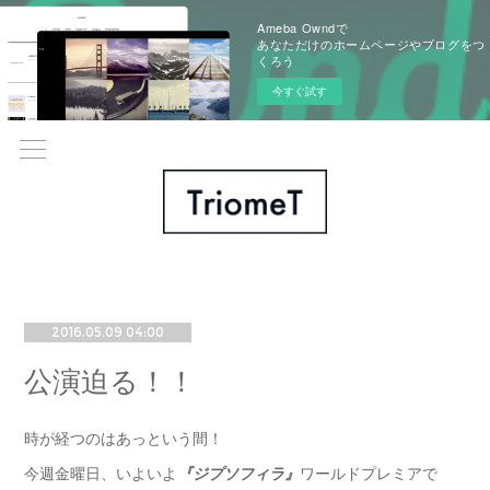
Ameba Owndで
あなただけのホームページやブログをつ
くろう
今すぐ試す
2016.05.09 04:00
公演迫る！！
時が経つのはあっという間！
今週金曜日、いよいよ
『ジプソフィラ』
ワールドプレミアで